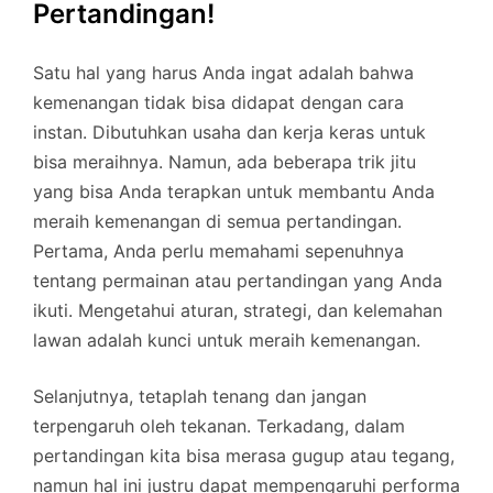
Pertandingan!
Satu hal yang harus Anda ingat adalah bahwa
kemenangan tidak bisa didapat dengan cara
instan. Dibutuhkan usaha dan kerja keras untuk
bisa meraihnya. Namun, ada beberapa trik jitu
yang bisa Anda terapkan untuk membantu Anda
meraih kemenangan di semua pertandingan.
Pertama, Anda perlu memahami sepenuhnya
tentang permainan atau pertandingan yang Anda
ikuti. Mengetahui aturan, strategi, dan kelemahan
lawan adalah kunci untuk meraih kemenangan.
Selanjutnya, tetaplah tenang dan jangan
terpengaruh oleh tekanan. Terkadang, dalam
pertandingan kita bisa merasa gugup atau tegang,
namun hal ini justru dapat mempengaruhi performa