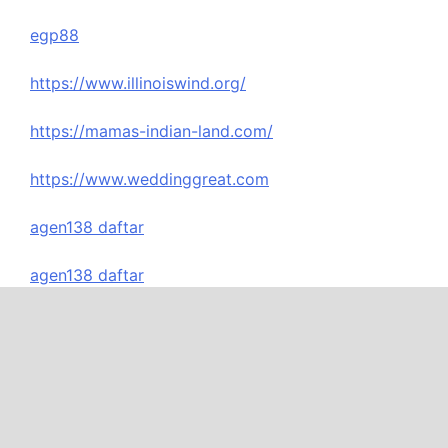
egp88
https://www.illinoiswind.org/
https://mamas-indian-land.com/
https://www.weddinggreat.com
agen138 daftar
agen138 daftar