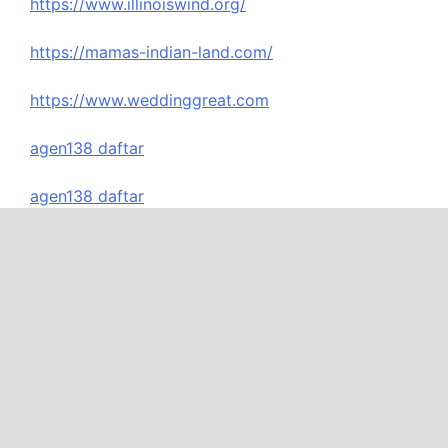
https://www.illinoiswind.org/
https://mamas-indian-land.com/
https://www.weddinggreat.com
agen138 daftar
agen138 daftar