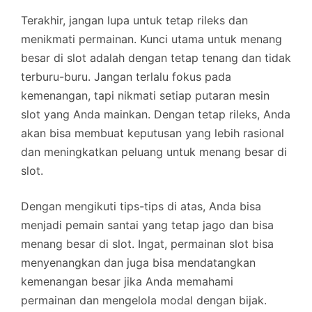
Terakhir, jangan lupa untuk tetap rileks dan
menikmati permainan. Kunci utama untuk menang
besar di slot adalah dengan tetap tenang dan tidak
terburu-buru. Jangan terlalu fokus pada
kemenangan, tapi nikmati setiap putaran mesin
slot yang Anda mainkan. Dengan tetap rileks, Anda
akan bisa membuat keputusan yang lebih rasional
dan meningkatkan peluang untuk menang besar di
slot.
Dengan mengikuti tips-tips di atas, Anda bisa
menjadi pemain santai yang tetap jago dan bisa
menang besar di slot. Ingat, permainan slot bisa
menyenangkan dan juga bisa mendatangkan
kemenangan besar jika Anda memahami
permainan dan mengelola modal dengan bijak.