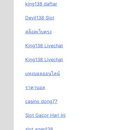
king138 daftar
Devil138 Slot
สล็อตเว็บตรง
King138 Livechat
King138 Livechat
แทงบอลออนไลน์
ราคาบอล
casino dong77
Slot Gacor Hari Ini
slot agen138