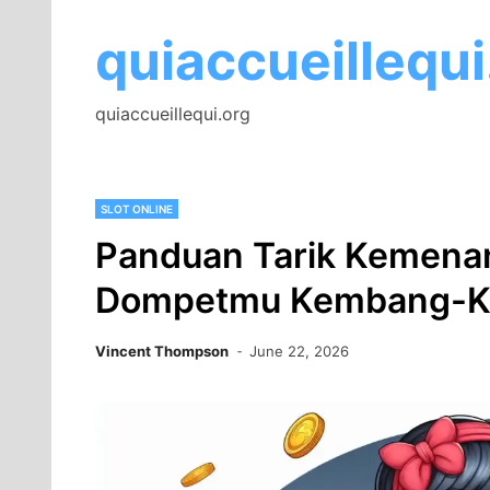
Skip
to
quiaccueillequi
content
quiaccueillequi.org
SLOT ONLINE
Panduan Tarik Kemenang
Dompetmu Kembang-K
Vincent Thompson
June 22, 2026