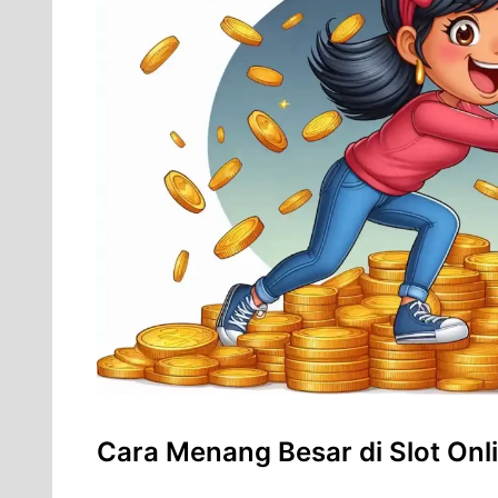
Cara Menang Besar di Slot Onl