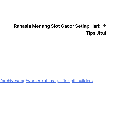
Rahasia Menang Slot Gacor Setiap Hari:
Tips Jitu!
rchives/tag/warner-robins-ga-fire-pit-builders