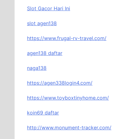
Slot Gacor Hari Ini
slot agen138
https://www.frugal-rv-travel.com/
agen138 daftar
naga138
https://agen338login4.com/
https://www.toyboxtinyhome.com/
koin69 daftar
http://www.monument-tracker.com/