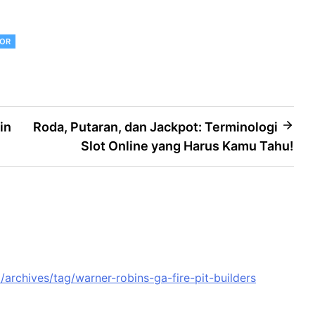
COR
in
Roda, Putaran, dan Jackpot: Terminologi
Slot Online yang Harus Kamu Tahu!
rchives/tag/warner-robins-ga-fire-pit-builders