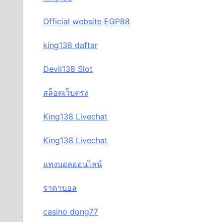
Official website EGP88
king138 daftar
Devil138 Slot
สล็อตเว็บตรง
King138 Livechat
King138 Livechat
แทงบอลออนไลน์
ราคาบอล
casino dong77