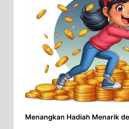
Menangkan Hadiah Menarik den