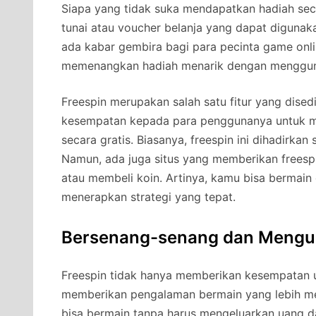
Siapa yang tidak suka mendapatkan hadiah seca
tunai atau voucher belanja yang dapat digunakan
ada kabar gembira bagi para pecinta game on
memenangkan hadiah menarik dengan menggunak
Freespin merupakan salah satu fitur yang dised
kesempatan kepada para penggunanya untuk m
secara gratis. Biasanya, freespin ini dihadirka
Namun, ada juga situs yang memberikan freesp
atau membeli koin. Artinya, kamu bisa bermai
menerapkan strategi yang tepat.
Bersenang-senang dan Mengun
Freespin tidak hanya memberikan kesempatan 
memberikan pengalaman bermain yang lebih m
bisa bermain tanpa harus mengeluarkan uang d