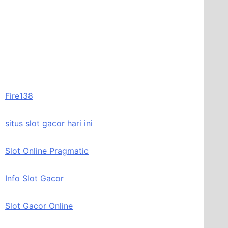
Fire138
situs slot gacor hari ini
Slot Online Pragmatic
Info Slot Gacor
Slot Gacor Online