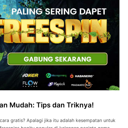
an Mudah: Tips dan Triknya!
ara gratis? Apalagi jika itu adalah kesempatan untuk