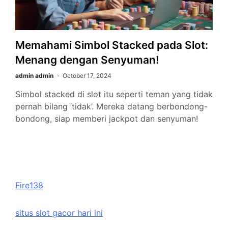
Memahami Simbol Stacked pada Slot:
Menang dengan Senyuman!
admin admin
October 17, 2024
Simbol stacked di slot itu seperti teman yang tidak
pernah bilang ‘tidak’. Mereka datang berbondong-
bondong, siap memberi jackpot dan senyuman!
Fire138
situs slot gacor hari ini