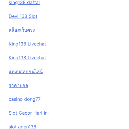
king138 daftar
Devil138 Slot
สล็อตเว็บตรง
King138 Livechat
King138 Livechat
แทงบอลออนไลน์
ราคาบอล
casino dong77
Slot Gacor Hari Ini
slot agen138